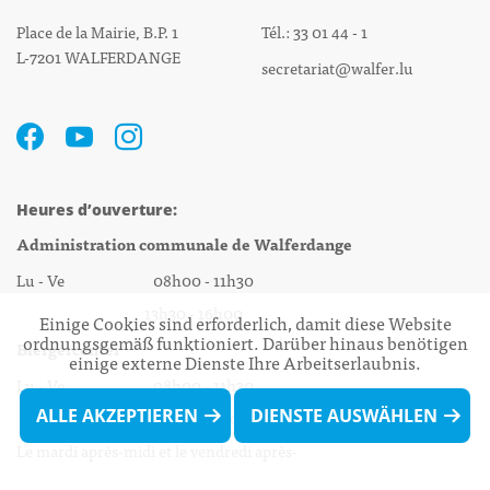
Place de la Mairie, B.P. 1
Tél.: 33 01 44 - 1
L-7201 WALFERDANGE
secretariat@walfer.lu
Heures d’ouverture:
Administration communale de Walferdange
Lu - Ve 08h00 - 11h30
13h30 - 16h00
Einige Cookies sind erforderlich, damit diese Website
ordnungsgemäß funktioniert. Darüber hinaus benötigen
Biergercenter
einige externe Dienste Ihre Arbeitserlaubnis.
Lu - Ve 08h00 - 11h30
ALLE AKZEPTIEREN
DIENSTE AUSWÄHLEN
13h30 - 16h00
Le mardi après-midi et le vendredi après-
midi uniquement sur Rdv.