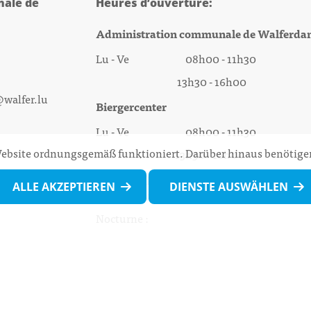
ale de
Heures d’ouverture:
Administration communale de Walferda
Lu - Ve 08h00 - 11h30
13h30 - 16h00
@walfer.lu
Biergercenter
Lu - Ve 08h00 - 11h30
 Website ordnungsgemäß funktioniert. Darüber hinaus benötigen
13h30 - 16h00
Le mardi après-midi et le vendredi après-
ALLE AKZEPTIEREN
DIENSTE AUSWÄHLEN
midi uniquement sur Rdv.
Nocturne :
Mercredi de 16h00 - 18h45 uniquement sur
(prise de Rdv possible jusqu'à mardi 11h30).