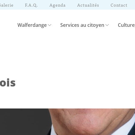
Galerie
F.A.Q.
Agenda
Actualités
Contact
Walferdange
Services au citoyen
Culture
ois