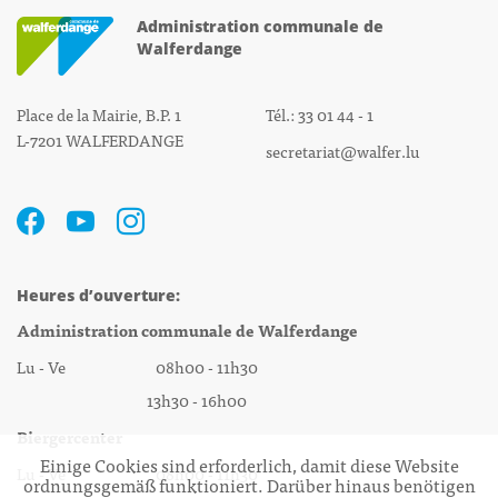
Administration communale de
Walferdange
Place de la Mairie, B.P. 1
Tél.: 33 01 44 - 1
L-7201 WALFERDANGE
secretariat@walfer.lu
Heures d’ouverture:
Administration communale de Walferdange
Lu - Ve 08h00 - 11h30
13h30 - 16h00
Biergercenter
Einige Cookies sind erforderlich, damit diese Website
Lu - Ve 08h00 - 11h30
ordnungsgemäß funktioniert. Darüber hinaus benötigen