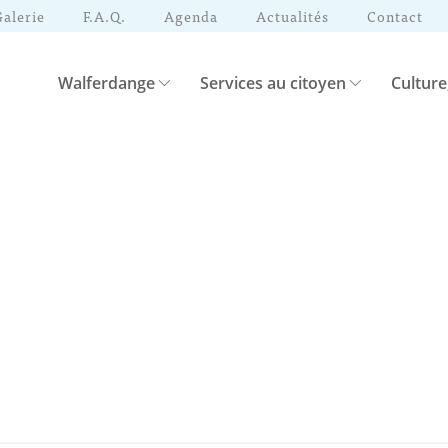
Galerie
F.A.Q.
Agenda
Actualités
Contact
Walferdange
Services au citoyen
Culture