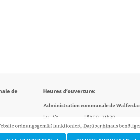
ale de
Heures d’ouverture:
Administration communale de Walferda
Lu - Ve 08h00 - 11h30
 Website ordnungsgemäß funktioniert. Darüber hinaus benötigen
13h30 - 16h00
@walfer.lu
Biergercenter