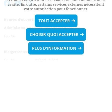
ce site. En outre, certains services externes nécessitent
votre autorisation pour fonctionner.
Heures d’ouverture:
TOUT ACCEPTER
Administration communale de Walferdange
CHOISIR QUOI ACCEPTER
Lu - Ve 08h00 - 11h30
13h30 - 16h00
PLUS D'INFORMATION
Biergercenter
Lu - Ve 08h00 - 11h30
13h30 - 16h00
Le mardi après-midi et le vendredi après-
midi uniquement sur Rdv.
Nocturne :
Mercredi de 16h00 - 18h45 uniquement sur Rdv
(prise de Rdv possible jusqu'à mardi 11h30).