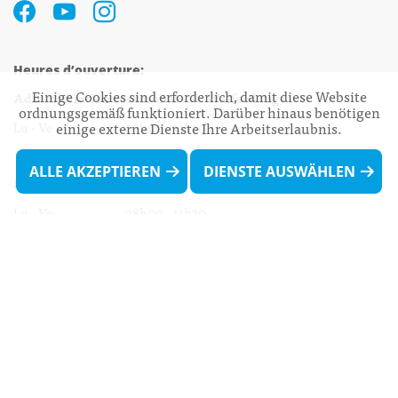
Heures d’ouverture:
Einige Cookies sind erforderlich, damit diese Website
Administration communale de Walferdange
ordnungsgemäß funktioniert. Darüber hinaus benötigen
Lu - Ve 08h00 - 11h30
einige externe Dienste Ihre Arbeitserlaubnis.
13h30 - 16h00
ALLE AKZEPTIEREN
DIENSTE AUSWÄHLEN
Biergercenter
Lu - Ve 08h00 - 11h30
13h30 - 16h00
Le mardi après-midi et le vendredi après-
midi uniquement sur Rdv.
Nocturne :
Mercredi de 16h00 - 18h45 uniquement sur Rdv
(prise de Rdv possible jusqu'à mardi 11h30).