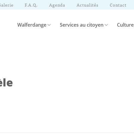
Galerie
F.A.Q.
Agenda
Actualités
Contact
Walferdange
Services au citoyen
Culture
èle