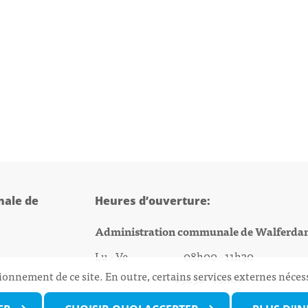
ale de
Heures d’ouverture:
Administration communale de Walferda
Lu - Ve 08h00 - 11h30
ionnement de ce site. En outre, certains services externes néces
13h30 - 16h00
@walfer.lu
Biergercenter