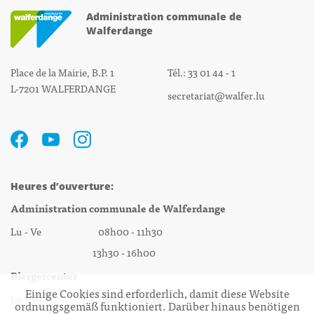
Administration communale de
Walferdange
Place de la Mairie, B.P. 1
Tél.: 33 01 44 - 1
L-7201 WALFERDANGE
secretariat@walfer.lu
Heures d’ouverture:
Administration communale de Walferdange
Lu - Ve 08h00 - 11h30
13h30 - 16h00
Biergercenter
Einige Cookies sind erforderlich, damit diese Website
Lu - Ve 08h00 - 11h30
ordnungsgemäß funktioniert. Darüber hinaus benötigen