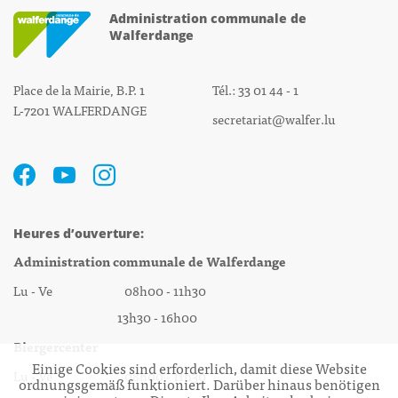
Administration communale de
Walferdange
Place de la Mairie, B.P. 1
Tél.: 33 01 44 - 1
L-7201 WALFERDANGE
secretariat@walfer.lu
Heures d’ouverture:
Administration communale de Walferdange
Lu - Ve 08h00 - 11h30
13h30 - 16h00
Biergercenter
Einige Cookies sind erforderlich, damit diese Website
Lu - Ve 08h00 - 11h30
ordnungsgemäß funktioniert. Darüber hinaus benötigen