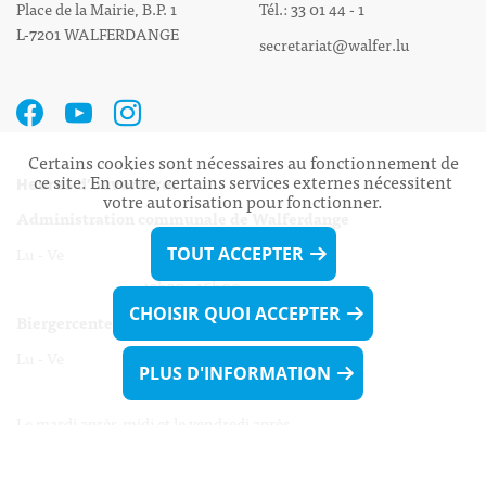
Place de la Mairie, B.P. 1
Tél.: 33 01 44 - 1
L-7201 WALFERDANGE
secretariat@walfer.lu
Certains cookies sont nécessaires au fonctionnement de
ce site. En outre, certains services externes nécessitent
Heures d’ouverture:
votre autorisation pour fonctionner.
Administration communale de Walferdange
Lu - Ve 08h00 - 11h30
TOUT ACCEPTER
13h30 - 16h00
CHOISIR QUOI ACCEPTER
Biergercenter
Lu - Ve 08h00 - 11h30
PLUS D'INFORMATION
13h30 - 16h00
Le mardi après-midi et le vendredi après-
midi uniquement sur Rdv.
Nocturne :