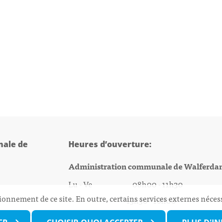
ale de
Heures d’ouverture:
Administration communale de Walferda
Lu - Ve 08h00 - 11h30
ionnement de ce site. En outre, certains services externes néces
13h30 - 16h00
@walfer.lu
Biergercenter