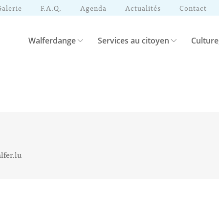
Galerie
F.A.Q.
Agenda
Actualités
Contact
Walferdange
Services au citoyen
Culture
fer.lu