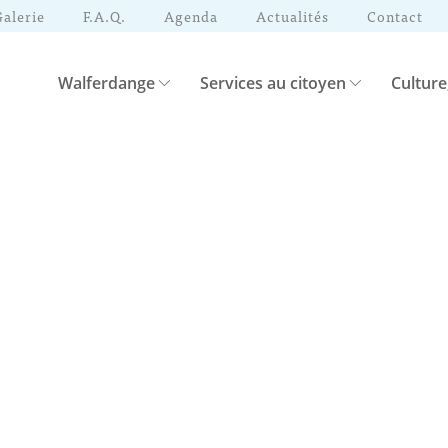
Galerie
F.A.Q.
Agenda
Actualités
Contact
Walferdange
Services au citoyen
Culture