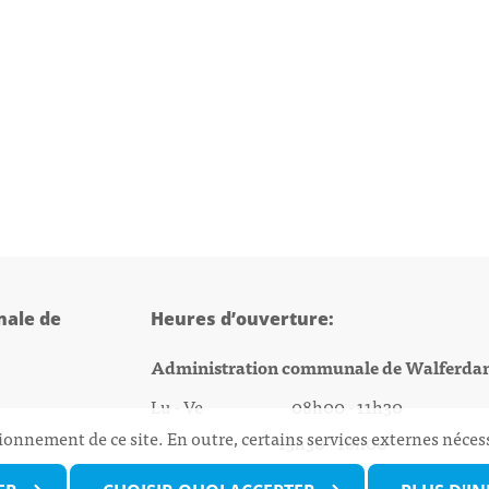
ale de
Heures d’ouverture:
Administration communale de Walferda
Lu - Ve 08h00 - 11h30
ionnement de ce site. En outre, certains services externes néces
13h30 - 16h00
@walfer.lu
Biergercenter