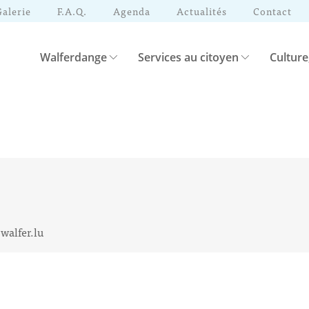
Galerie
F.A.Q.
Agenda
Actualités
Contact
Walferdange
Services au citoyen
Culture
alfer.lu