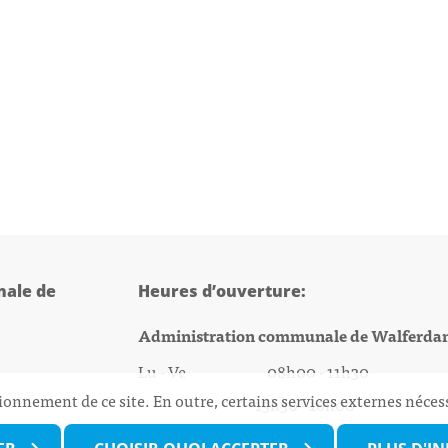
ale de
Heures d’ouverture:
Administration communale de Walferda
Lu - Ve 08h00 - 11h30
ionnement de ce site. En outre, certains services externes néces
13h30 - 16h00
@walfer.lu
Biergercenter