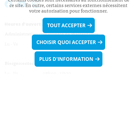
ce site. En outre, certains services externes nécessitent
votre autorisation pour fonctionner.
Heures d’ouverture:
TOUT ACCEPTER
Administration communale de Walferdange
CHOISIR QUOI ACCEPTER
Lu - Ve 08h00 - 11h30
13h30 - 16h00
PLUS D'INFORMATION
Biergercenter
Lu - Ve 08h00 - 11h30
13h30 - 16h00
Le mardi après-midi et le vendredi après-
midi uniquement sur Rdv.
Nocturne :
Mercredi de 16h00 - 18h45 uniquement sur Rdv
(prise de Rdv possible jusqu'à mardi 11h30).