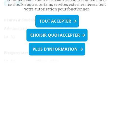
ce site. En outre, certains services externes nécessitent
votre autorisation pour fonctionner.
Heures d’ouverture:
TOUT ACCEPTER
Administration communale de Walferdange
CHOISIR QUOI ACCEPTER
Lu - Ve 08h00 - 11h30
13h30 - 16h00
PLUS D'INFORMATION
Biergercenter
Lu - Ve 08h00 - 11h30
13h30 - 16h00
Le mardi après-midi et le vendredi après-
midi uniquement sur Rdv.
Nocturne :
Mercredi de 16h00 - 18h45 uniquement sur Rdv
(prise de Rdv possible jusqu'à mardi 11h30).