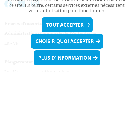
ce site. En outre, certains services externes nécessitent
votre autorisation pour fonctionner.
Heures d’ouverture:
TOUT ACCEPTER
Administration communale de Walferdange
CHOISIR QUOI ACCEPTER
Lu - Ve 08h00 - 11h30
13h30 - 16h00
PLUS D'INFORMATION
Biergercenter
Lu - Ve 08h00 - 11h30
13h30 - 16h00
Le mardi après-midi et le vendredi après-
midi uniquement sur Rdv.
Nocturne :
Mercredi de 16h00 - 18h45 uniquement sur Rdv
(prise de Rdv possible jusqu'à mardi 11h30).