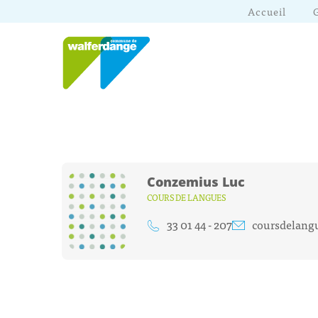
Accueil
Conzemius Luc
COURS DE LANGUES
33 01 44 - 207
coursdelang