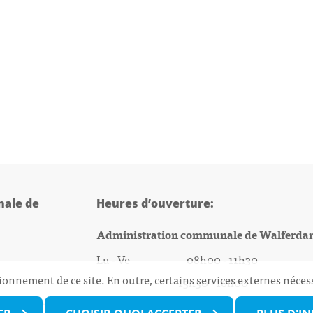
ale de
Heures d’ouverture:
Administration communale de Walferda
Lu - Ve 08h00 - 11h30
ionnement de ce site. En outre, certains services externes néces
13h30 - 16h00
@walfer.lu
Biergercenter