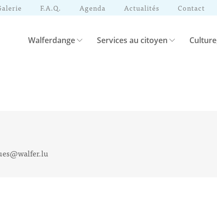
Galerie
F.A.Q.
Agenda
Actualités
Contact
Walferdange
Services au citoyen
Culture
ues@walfer.lu