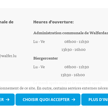
ale de
Heures d’ouverture:
Administration communale de Walferda
Lu - Ve 08h00 - 11h30
13h30 - 16h00
@walfer.lu
Biergercenter
Lu - Ve 08h00 - 11h30
13h30 - 16h00
Le mardi après-midi et le vendredi après-
ionnement de ce site. En outre, certains services externes néces
midi uniquement sur Rdv.
Nocturne :
ER
CHOISIR QUOI ACCEPTER
PLUS D'I
Mercredi de 16h00 - 18h45 uniquement sur