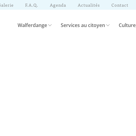
Galerie
F.A.Q.
Agenda
Actualités
Contact
Walferdange
Services au citoyen
Culture