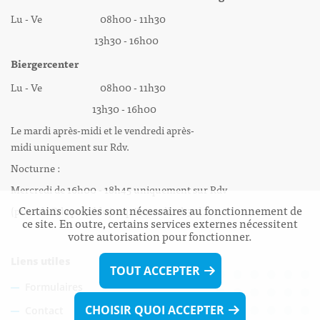
Lu - Ve 08h00 - 11h30
13h30 - 16h00
Biergercenter
Lu - Ve 08h00 - 11h30
13h30 - 16h00
Le mardi après-midi et le vendredi après-
midi uniquement sur Rdv.
Nocturne :
Mercredi de 16h00 - 18h45 uniquement sur Rdv
Certains cookies sont nécessaires au fonctionnement de
(prise de Rdv possible jusqu'à mardi 11h30).
ce site. En outre, certains services externes nécessitent
votre autorisation pour fonctionner.
Liens utiles
TOUT ACCEPTER
Formulaires
CHOISIR QUOI ACCEPTER
Contact