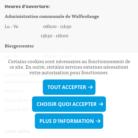
Heures d’ouverture:
Administration communale de Walferdange
Lu - Ve 08h00 - 11h30
13h30 - 16h00
Biergercenter
Lu - Ve 08h00 - 11h30
Certains cookies sont nécessaires au fonctionnement de
13h30 - 16h00
ce site. En outre, certains services externes nécessitent
votre autorisation pour fonctionner.
Le mardi après-midi et le vendredi après-
midi uniquement sur Rdv.
TOUT ACCEPTER
Nocturne :
Mercredi de 16h00 - 18h45 uniquement sur Rdv
CHOISIR QUOI ACCEPTER
(prise de Rdv possible jusqu'à mardi 11h30).
PLUS D'INFORMATION
Liens utiles