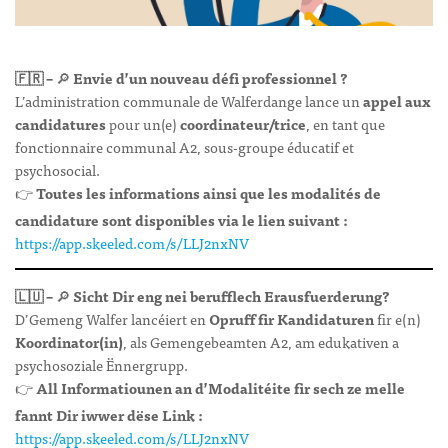
🇫🇷 –
🔎
Envie d’un nouveau défi professionnel ?
L’administration communale de Walferdange lance un
appel aux
candidatures
pour un(e)
coordinateur/trice
, en tant que
fonctionnaire communal A2, sous-groupe éducatif et
psychosocial.
👉
Toutes les informations ainsi que les modalités de
candidature sont disponibles via le lien suivant :
https://app.skeeled.com/s/LLJ2nxNV
🇱🇺 –
🔎
Sicht Dir eng nei berufflech Erausfuerderung?
D’Gemeng Walfer lancéiert en
Opruff fir Kandidaturen
fir e(n)
Koordinator(in)
, als Gemengebeamten A2, am edukativen a
psychosoziale Ënnergrupp.
👉
All Informatiounen an d’Modalitéite fir sech ze melle
fannt Dir iwwer dëse Link :
https://app.skeeled.com/s/LLJ2nxNV