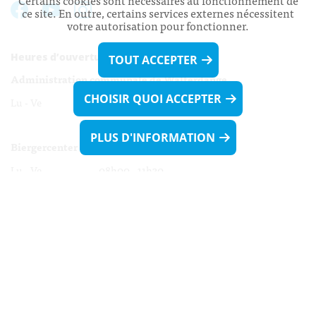
Certains cookies sont nécessaires au fonctionnement de
ce site. En outre, certains services externes nécessitent
votre autorisation pour fonctionner.
Heures d’ouverture:
TOUT ACCEPTER
Administration communale de Walferdange
CHOISIR QUOI ACCEPTER
Lu - Ve 08h00 - 11h30
13h30 - 16h00
PLUS D'INFORMATION
Biergercenter
Lu - Ve 08h00 - 11h30
13h30 - 16h00
Le mardi après-midi et le vendredi après-
midi uniquement sur Rdv.
Nocturne :
Mercredi de 16h00 - 18h45 uniquement sur Rdv
(prise de Rdv possible jusqu'à mardi 11h30).