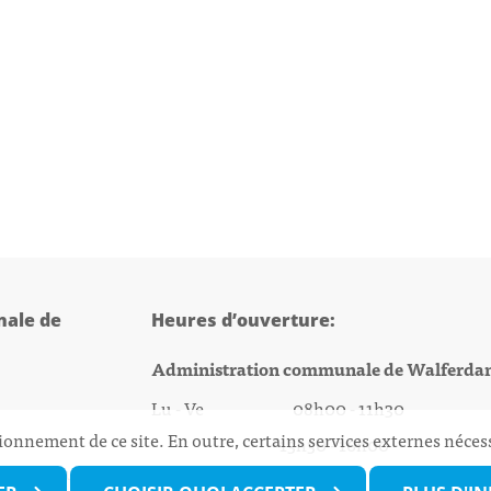
ale de
Heures d’ouverture:
Administration communale de Walferda
Lu - Ve 08h00 - 11h30
ionnement de ce site. En outre, certains services externes néces
13h30 - 16h00
@walfer.lu
Biergercenter