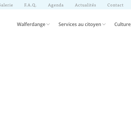
Galerie
F.A.Q.
Agenda
Actualités
Contact
Walferdange
Services au citoyen
Culture