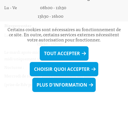
Lu - Ve 08h00 - 11h30
13h30 - 16h00
Biergercenter
Certains cookies sont nécessaires au fonctionnement de
ce site. En outre, certains services externes nécessitent
Lu - Ve 08h00 - 11h30
votre autorisation pour fonctionner.
13h30 - 16h00
Le mardi après-midi et le vendredi après-
TOUT ACCEPTER
midi uniquement sur Rdv.
Nocturne :
CHOISIR QUOI ACCEPTER
Mercredi de 16h00 - 18h45 uniquement sur Rdv
(prise de Rdv possible jusqu'à mardi 11h30).
PLUS D'INFORMATION
Liens utiles
Formulaires
Contact