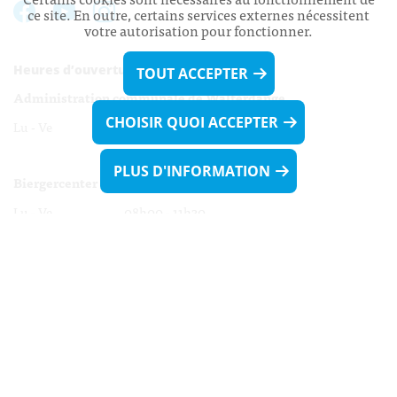
ce site. En outre, certains services externes nécessitent
votre autorisation pour fonctionner.
Heures d’ouverture:
TOUT ACCEPTER
Administration communale de Walferdange
CHOISIR QUOI ACCEPTER
Lu - Ve 08h00 - 11h30
13h30 - 16h00
PLUS D'INFORMATION
Biergercenter
Lu - Ve 08h00 - 11h30
13h30 - 16h00
Le mardi après-midi et le vendredi après-
midi uniquement sur Rdv.
Nocturne :
Mercredi de 16h00 - 18h45 uniquement sur Rdv
(prise de Rdv possible jusqu'à mardi 11h30).