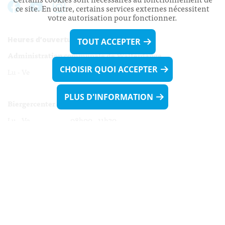
ce site. En outre, certains services externes nécessitent
votre autorisation pour fonctionner.
Heures d’ouverture:
TOUT ACCEPTER
Administration communale de Walferdange
CHOISIR QUOI ACCEPTER
Lu - Ve 08h00 - 11h30
13h30 - 16h00
PLUS D'INFORMATION
Biergercenter
Lu - Ve 08h00 - 11h30
13h30 - 16h00
Le mardi après-midi et le vendredi après-
midi uniquement sur Rdv.
Nocturne :
Mercredi de 16h00 - 18h45 uniquement sur Rdv
(prise de Rdv possible jusqu'à mardi 11h30).