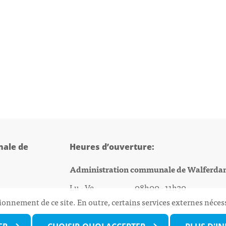
ale de
Heures d’ouverture:
Administration communale de Walferda
Lu - Ve 08h00 - 11h30
ionnement de ce site. En outre, certains services externes néces
13h30 - 16h00
@walfer.lu
Biergercenter