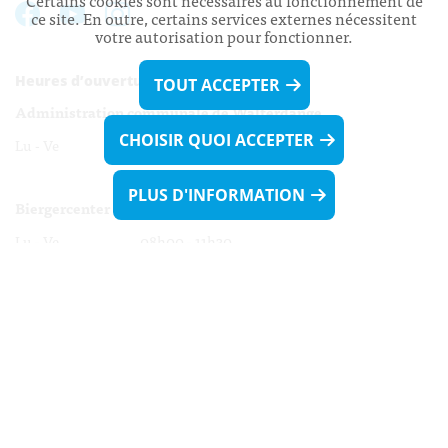
Certains cookies sont nécessaires au fonctionnement de
ce site. En outre, certains services externes nécessitent
votre autorisation pour fonctionner.
Heures d’ouverture:
TOUT ACCEPTER
Administration communale de Walferdange
CHOISIR QUOI ACCEPTER
Lu - Ve 08h00 - 11h30
13h30 - 16h00
PLUS D'INFORMATION
Biergercenter
Lu - Ve 08h00 - 11h30
13h30 - 16h00
Le mardi après-midi et le vendredi après-
midi uniquement sur Rdv.
Nocturne :
Mercredi de 16h00 - 18h45 uniquement sur Rdv
(prise de Rdv possible jusqu'à mardi 11h30).