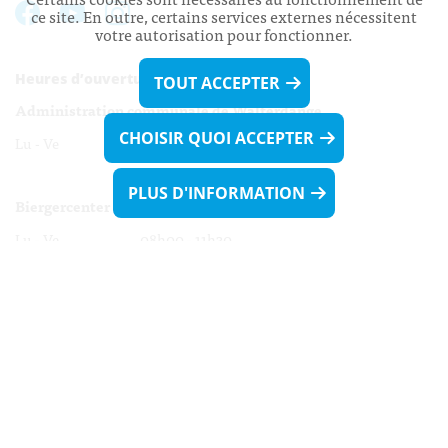
ce site. En outre, certains services externes nécessitent
votre autorisation pour fonctionner.
Heures d’ouverture:
TOUT ACCEPTER
Administration communale de Walferdange
CHOISIR QUOI ACCEPTER
Lu - Ve 08h00 - 11h30
13h30 - 16h00
PLUS D'INFORMATION
Biergercenter
Lu - Ve 08h00 - 11h30
13h30 - 16h00
Le mardi après-midi et le vendredi après-
midi uniquement sur Rdv.
Nocturne :
Mercredi de 16h00 - 18h45 uniquement sur Rdv
(prise de Rdv possible jusqu'à mardi 11h30).