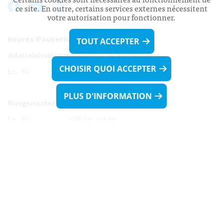
ce site. En outre, certains services externes nécessitent
votre autorisation pour fonctionner.
Heures d’ouverture:
TOUT ACCEPTER
Administration communale de Walferdange
CHOISIR QUOI ACCEPTER
Lu - Ve 08h00 - 11h30
13h30 - 16h00
PLUS D'INFORMATION
Biergercenter
Lu - Ve 08h00 - 11h30
13h30 - 16h00
Le mardi après-midi et le vendredi après-
midi uniquement sur Rdv.
Nocturne :
Mercredi de 16h00 - 18h45 uniquement sur Rdv
(prise de Rdv possible jusqu'à mardi 11h30).