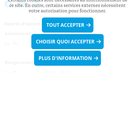
ce site. En outre, certains services externes nécessitent
votre autorisation pour fonctionner.
Heures d’ouverture:
TOUT ACCEPTER
Administration communale de Walferdange
CHOISIR QUOI ACCEPTER
Lu - Ve 08h00 - 11h30
13h30 - 16h00
PLUS D'INFORMATION
Biergercenter
Lu - Ve 08h00 - 11h30
13h30 - 16h00
Le mardi après-midi et le vendredi après-
midi uniquement sur Rdv.
Nocturne :
Mercredi de 16h00 - 18h45 uniquement sur Rdv
(prise de Rdv possible jusqu'à mardi 11h30).