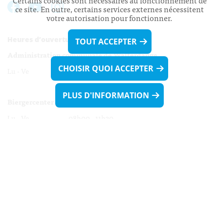
Certains cookies sont nécessaires au fonctionnement de
ce site. En outre, certains services externes nécessitent
votre autorisation pour fonctionner.
Heures d’ouverture:
TOUT ACCEPTER
Administration communale de Walferdange
CHOISIR QUOI ACCEPTER
Lu - Ve 08h00 - 11h30
13h30 - 16h00
PLUS D'INFORMATION
Biergercenter
Lu - Ve 08h00 - 11h30
13h30 - 16h00
Le mardi après-midi et le vendredi après-
midi uniquement sur Rdv.
Nocturne :
Mercredi de 16h00 - 18h45 uniquement sur Rdv
(prise de Rdv possible jusqu'à mardi 11h30).