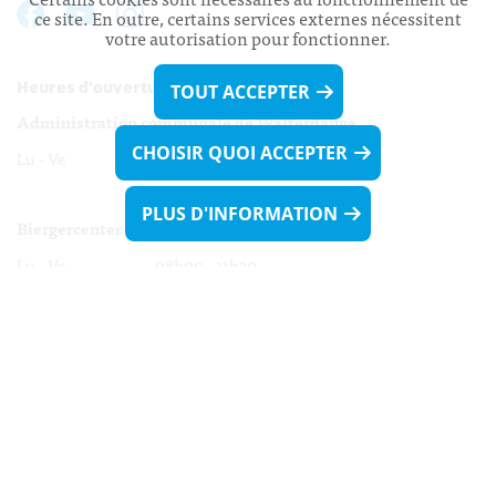
ce site. En outre, certains services externes nécessitent
votre autorisation pour fonctionner.
Heures d’ouverture:
TOUT ACCEPTER
Administration communale de Walferdange
CHOISIR QUOI ACCEPTER
Lu - Ve 08h00 - 11h30
13h30 - 16h00
PLUS D'INFORMATION
Biergercenter
Lu - Ve 08h00 - 11h30
13h30 - 16h00
Le mardi après-midi et le vendredi après-
midi uniquement sur Rdv.
Nocturne :
Mercredi de 16h00 - 18h45 uniquement sur Rdv
(prise de Rdv possible jusqu'à mardi 11h30).