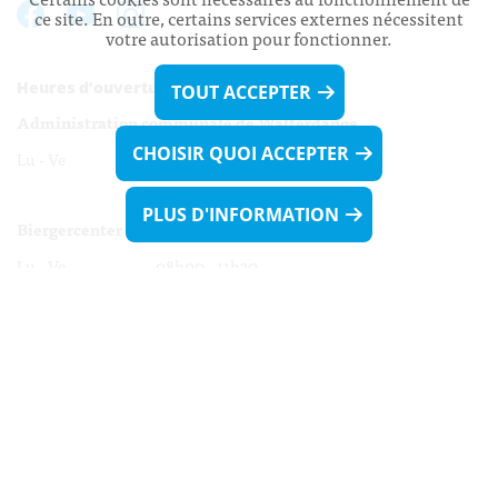
ce site. En outre, certains services externes nécessitent
votre autorisation pour fonctionner.
Heures d’ouverture:
TOUT ACCEPTER
Administration communale de Walferdange
CHOISIR QUOI ACCEPTER
Lu - Ve 08h00 - 11h30
13h30 - 16h00
PLUS D'INFORMATION
Biergercenter
Lu - Ve 08h00 - 11h30
13h30 - 16h00
Le mardi après-midi et le vendredi après-
midi uniquement sur Rdv.
Nocturne :
Mercredi de 16h00 - 18h45 uniquement sur Rdv
(prise de Rdv possible jusqu'à mardi 11h30).