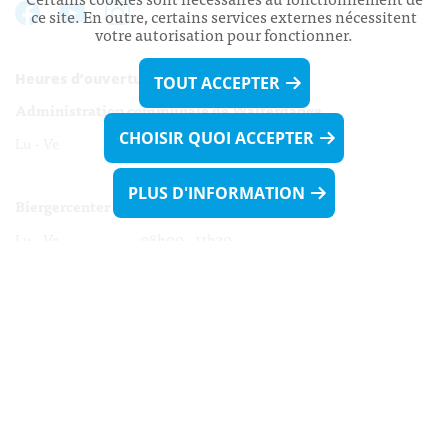
ce site. En outre, certains services externes nécessitent
votre autorisation pour fonctionner.
Heures d’ouverture:
TOUT ACCEPTER
Administration communale de Walferdange
CHOISIR QUOI ACCEPTER
Lu - Ve 08h00 - 11h30
13h30 - 16h00
PLUS D'INFORMATION
Biergercenter
Lu - Ve 08h00 - 11h30
13h30 - 16h00
Le mardi après-midi et le vendredi après-
midi uniquement sur Rdv.
Nocturne :
Mercredi de 16h00 - 18h45 uniquement sur Rdv
(prise de Rdv possible jusqu'à mardi 11h30).