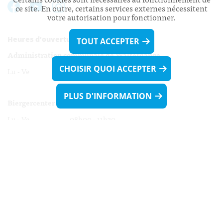
ce site. En outre, certains services externes nécessitent
votre autorisation pour fonctionner.
Heures d’ouverture:
TOUT ACCEPTER
Administration communale de Walferdange
CHOISIR QUOI ACCEPTER
Lu - Ve 08h00 - 11h30
13h30 - 16h00
PLUS D'INFORMATION
Biergercenter
Lu - Ve 08h00 - 11h30
13h30 - 16h00
Le mardi après-midi et le vendredi après-
midi uniquement sur Rdv.
Nocturne :
Mercredi de 16h00 - 18h45 uniquement sur Rdv
(prise de Rdv possible jusqu'à mardi 11h30).