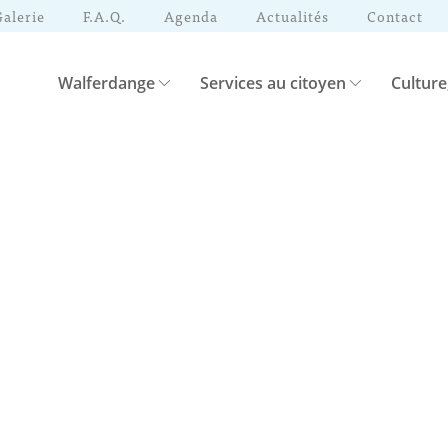
Galerie
F.A.Q.
Agenda
Actualités
Contact
Walferdange
Services au citoyen
Culture