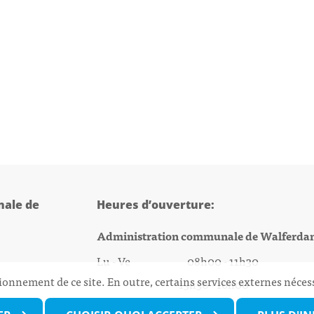
ale de
Heures d’ouverture:
Administration communale de Walferda
Lu - Ve 08h00 - 11h30
ionnement de ce site. En outre, certains services externes néces
13h30 - 16h00
@walfer.lu
Biergercenter