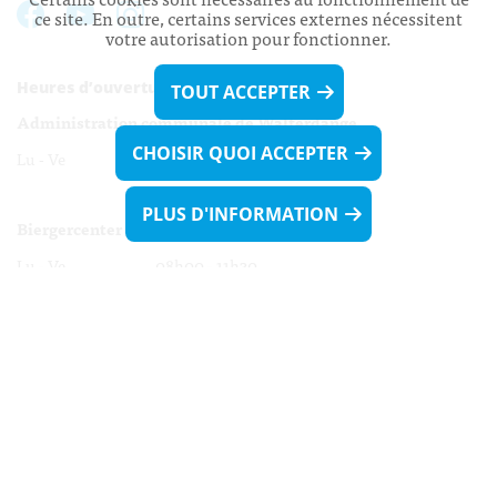
ce site. En outre, certains services externes nécessitent
votre autorisation pour fonctionner.
Heures d’ouverture:
TOUT ACCEPTER
Administration communale de Walferdange
CHOISIR QUOI ACCEPTER
Lu - Ve 08h00 - 11h30
13h30 - 16h00
PLUS D'INFORMATION
Biergercenter
Lu - Ve 08h00 - 11h30
13h30 - 16h00
Le mardi après-midi et le vendredi après-
midi uniquement sur Rdv.
Nocturne :
Mercredi de 16h00 - 18h45 uniquement sur Rdv
(prise de Rdv possible jusqu'à mardi 11h30).