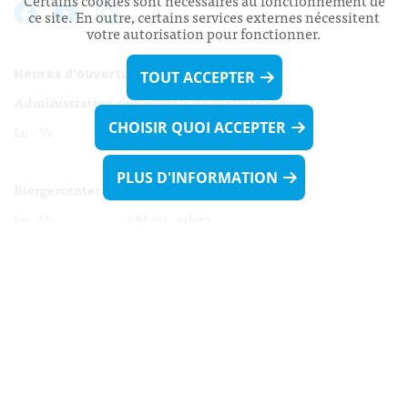
Certains cookies sont nécessaires au fonctionnement de
ce site. En outre, certains services externes nécessitent
votre autorisation pour fonctionner.
Heures d’ouverture:
TOUT ACCEPTER
Administration communale de Walferdange
CHOISIR QUOI ACCEPTER
Lu - Ve 08h00 - 11h30
13h30 - 16h00
PLUS D'INFORMATION
Biergercenter
Lu - Ve 08h00 - 11h30
13h30 - 16h00
Le mardi après-midi et le vendredi après-
midi uniquement sur Rdv.
Nocturne :
Mercredi de 16h00 - 18h45 uniquement sur Rdv
(prise de Rdv possible jusqu'à mardi 11h30).