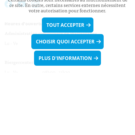
ce site. En outre, certains services externes nécessitent
votre autorisation pour fonctionner.
Heures d’ouverture:
TOUT ACCEPTER
Administration communale de Walferdange
CHOISIR QUOI ACCEPTER
Lu - Ve 08h00 - 11h30
13h30 - 16h00
PLUS D'INFORMATION
Biergercenter
Lu - Ve 08h00 - 11h30
13h30 - 16h00
Le mardi après-midi et le vendredi après-
midi uniquement sur Rdv.
Nocturne :
Mercredi de 16h00 - 18h45 uniquement sur Rdv
(prise de Rdv possible jusqu'à mardi 11h30).