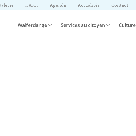
Galerie
F.A.Q.
Agenda
Actualités
Contact
Walferdange
Services au citoyen
Culture