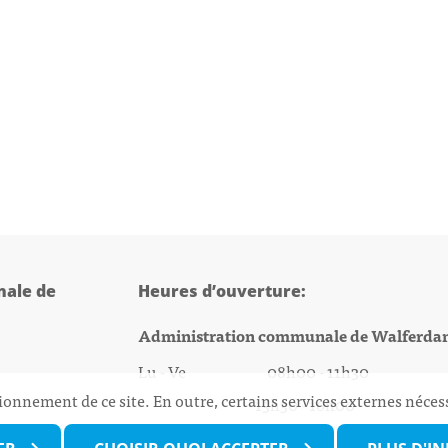
ale de
Heures d’ouverture:
Administration communale de Walferda
Lu - Ve 08h00 - 11h30
ionnement de ce site. En outre, certains services externes néces
13h30 - 16h00
@walfer.lu
Biergercenter