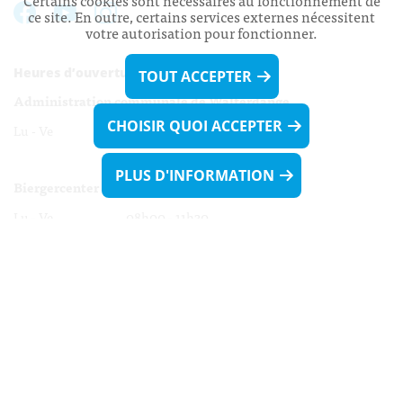
Certains cookies sont nécessaires au fonctionnement de
ce site. En outre, certains services externes nécessitent
votre autorisation pour fonctionner.
Heures d’ouverture:
TOUT ACCEPTER
Administration communale de Walferdange
CHOISIR QUOI ACCEPTER
Lu - Ve 08h00 - 11h30
13h30 - 16h00
PLUS D'INFORMATION
Biergercenter
Lu - Ve 08h00 - 11h30
13h30 - 16h00
Le mardi après-midi et le vendredi après-
midi uniquement sur Rdv.
Nocturne :
Mercredi de 16h00 - 18h45 uniquement sur Rdv
(prise de Rdv possible jusqu'à mardi 11h30).