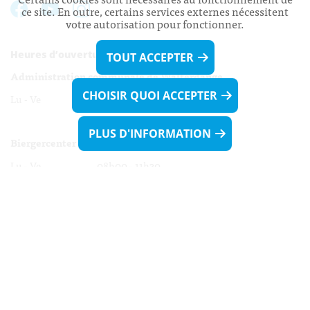
ce site. En outre, certains services externes nécessitent
votre autorisation pour fonctionner.
Heures d’ouverture:
TOUT ACCEPTER
Administration communale de Walferdange
CHOISIR QUOI ACCEPTER
Lu - Ve 08h00 - 11h30
13h30 - 16h00
PLUS D'INFORMATION
Biergercenter
Lu - Ve 08h00 - 11h30
13h30 - 16h00
Le mardi après-midi et le vendredi après-
midi uniquement sur Rdv.
Nocturne :
Mercredi de 16h00 - 18h45 uniquement sur Rdv
(prise de Rdv possible jusqu'à mardi 11h30).