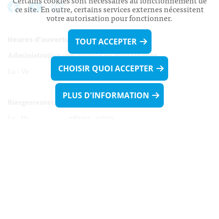
Certains cookies sont nécessaires au fonctionnement de
ce site. En outre, certains services externes nécessitent
votre autorisation pour fonctionner.
Heures d’ouverture:
TOUT ACCEPTER
Administration communale de Walferdange
CHOISIR QUOI ACCEPTER
Lu - Ve 08h00 - 11h30
13h30 - 16h00
PLUS D'INFORMATION
Biergercenter
Lu - Ve 08h00 - 11h30
13h30 - 16h00
Le mardi après-midi et le vendredi après-
midi uniquement sur Rdv.
Nocturne :
Mercredi de 16h00 - 18h45 uniquement sur Rdv
(prise de Rdv possible jusqu'à mardi 11h30).