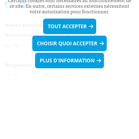
Certains cookies sont nécessaires au fonctionnement de
ce site. En outre, certains services externes nécessitent
votre autorisation pour fonctionner.
Heures d’ouverture:
TOUT ACCEPTER
Administration communale de Walferdange
CHOISIR QUOI ACCEPTER
Lu - Ve 08h00 - 11h30
13h30 - 16h00
PLUS D'INFORMATION
Biergercenter
Lu - Ve 08h00 - 11h30
13h30 - 16h00
Le mardi après-midi et le vendredi après-
midi uniquement sur Rdv.
Nocturne :
Mercredi de 16h00 - 18h45 uniquement sur Rdv
(prise de Rdv possible jusqu'à mardi 11h30).