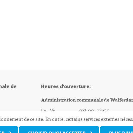
ale de
Heures d’ouverture:
Administration communale de Walferda
Lu - Ve 08h00 - 11h30
ionnement de ce site. En outre, certains services externes néces
13h30 - 16h00
@walfer.lu
Biergercenter