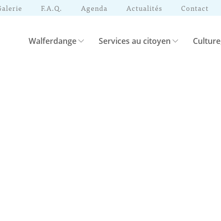
Galerie
F.A.Q.
Agenda
Actualités
Contact
Walferdange
Services au citoyen
Culture