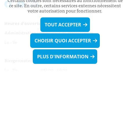
Certains cookies sont nécessaires au fonctionnement de
ce site. En outre, certains services externes nécessitent
votre autorisation pour fonctionner.
Heures d’ouverture:
TOUT ACCEPTER
Administration communale de Walferdange
CHOISIR QUOI ACCEPTER
Lu - Ve 08h00 - 11h30
13h30 - 16h00
PLUS D'INFORMATION
Biergercenter
Lu - Ve 08h00 - 11h30
13h30 - 16h00
Le mardi après-midi et le vendredi après-
midi uniquement sur Rdv.
Nocturne :
Mercredi de 16h00 - 18h45 uniquement sur Rdv
(prise de Rdv possible jusqu'à mardi 11h30).