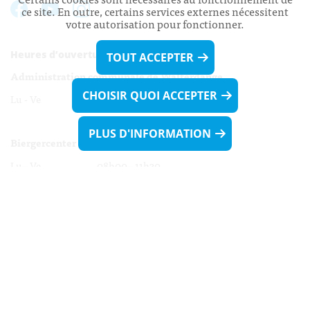
ce site. En outre, certains services externes nécessitent
votre autorisation pour fonctionner.
Heures d’ouverture:
TOUT ACCEPTER
Administration communale de Walferdange
CHOISIR QUOI ACCEPTER
Lu - Ve 08h00 - 11h30
13h30 - 16h00
PLUS D'INFORMATION
Biergercenter
Lu - Ve 08h00 - 11h30
13h30 - 16h00
Le mardi après-midi et le vendredi après-
midi uniquement sur Rdv.
Nocturne :
Mercredi de 16h00 - 18h45 uniquement sur Rdv
(prise de Rdv possible jusqu'à mardi 11h30).