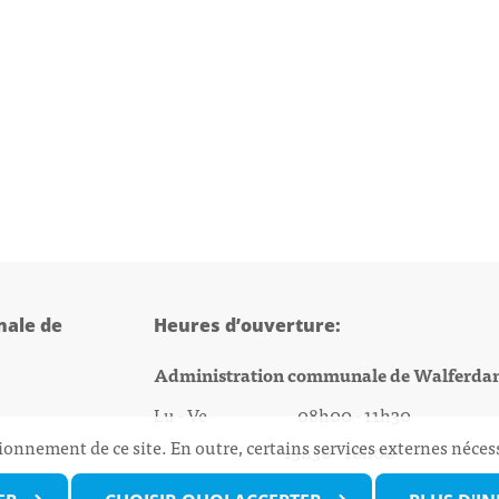
ale de
Heures d’ouverture:
Administration communale de Walferda
Lu - Ve 08h00 - 11h30
ionnement de ce site. En outre, certains services externes néces
13h30 - 16h00
@walfer.lu
Biergercenter