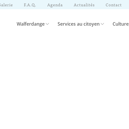
Galerie
F.A.Q.
Agenda
Actualités
Contact
Walferdange
Services au citoyen
Culture