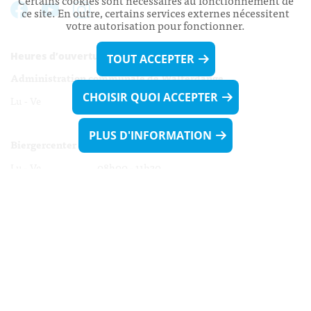
Certains cookies sont nécessaires au fonctionnement de
ce site. En outre, certains services externes nécessitent
votre autorisation pour fonctionner.
Heures d’ouverture:
TOUT ACCEPTER
Administration communale de Walferdange
CHOISIR QUOI ACCEPTER
Lu - Ve 08h00 - 11h30
13h30 - 16h00
PLUS D'INFORMATION
Biergercenter
Lu - Ve 08h00 - 11h30
13h30 - 16h00
Le mardi après-midi et le vendredi après-
midi uniquement sur Rdv.
Nocturne :
Mercredi de 16h00 - 18h45 uniquement sur Rdv
(prise de Rdv possible jusqu'à mardi 11h30).