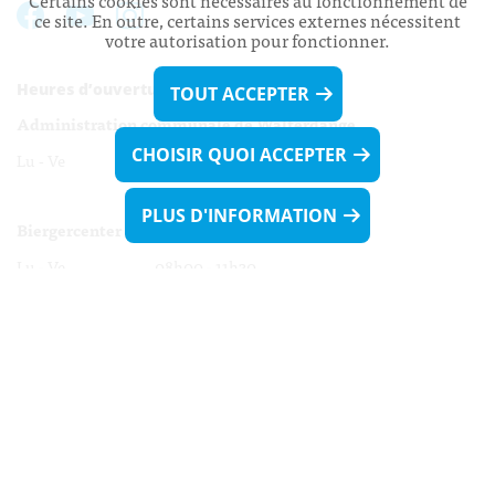
Certains cookies sont nécessaires au fonctionnement de
ce site. En outre, certains services externes nécessitent
votre autorisation pour fonctionner.
Heures d’ouverture:
TOUT ACCEPTER
Administration communale de Walferdange
CHOISIR QUOI ACCEPTER
Lu - Ve 08h00 - 11h30
13h30 - 16h00
PLUS D'INFORMATION
Biergercenter
Lu - Ve 08h00 - 11h30
13h30 - 16h00
Le mardi après-midi et le vendredi après-
midi uniquement sur Rdv.
Nocturne :
Mercredi de 16h00 - 18h45 uniquement sur Rdv
(prise de Rdv possible jusqu'à mardi 11h30).